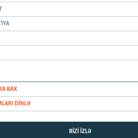
T
IYA
RA BAX
LARI DINLƏ
BIZI IZLƏ