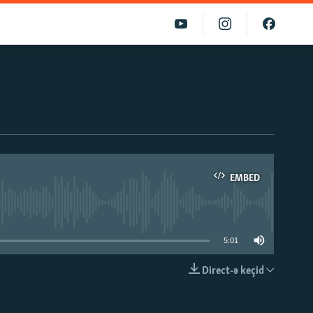
EMBED
able
5:01
Direct-ə keçid
EMBED