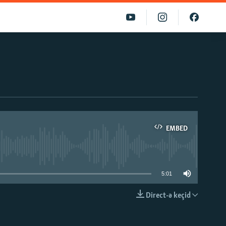
EMBED
able
5:01
Direct-ə keçid
EMBED