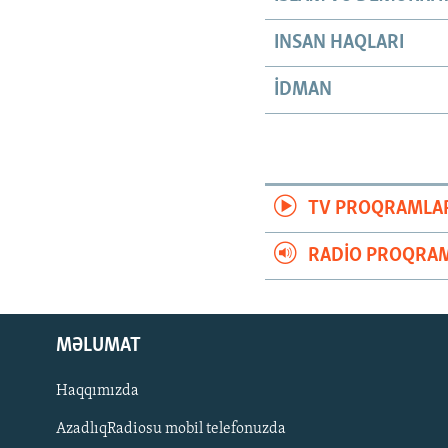
INSAN HAQLARI
İDMAN
TV PROQRAMLA
RADIO PROQRAM
MƏLUMAT
Haqqımızda
AzadlıqRadiosu mobil telefonuzda