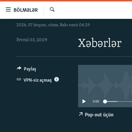
Keçid
BÖLMƏLƏR
linkləri
Axtar
Əsas
2026, 07 Avqust, cümə, Bakı vaxtı 04:29
GÜNDƏM
məzmuna
#İZAHLA
qayıt
Fevral 03, 2009
Xəbərlər
Əsas
KORRUPSIOMETR
naviqasiyaya
#ƏSLINDƏ
qayıt
Axtarışa
FƏRQƏ BAX
Paylaş
keç
QANUNI DOĞRU
VPN-siz açmaq
ARAŞDIRMA
MULTIMEDIA
0:00
RADIO ARXIV
VIDEO
Pop-out üçün
HAQQIMIZDA
FOTOQALEREYA
OXU ZALI