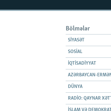
İNFOQRAFIKA
AZƏRBAYCAN ƏDƏBIYYATI KITABXANASI
MISSIYAMIZ
KARIKATURA
İSLAM VƏ DEMOKRATIYA
PEŞƏ ETIKASI VƏ JURNALISTIKA
STANDARTLARIMIZ
İZ - MƏDƏNIYYƏT PROQRAMI
MATERIALLARIMIZDAN ISTIFADƏ
Bölmələr
AZADLIQRADIOSU MOBIL TELEFONUNUZDA
SIYASƏT
BIZIMLƏ ƏLAQƏ
XƏBƏR BÜLLETENLƏRIMIZ
SOSIAL
İQTISADIYYAT
AZƏRBAYCAN-ERMƏN
DÜNYA
RADIO: QAYNAR XƏT
İSLAM VƏ DEMOKRAT