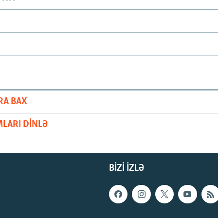
RA BAX
LARI DINLƏ
BIZI IZLƏ