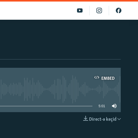
EMBED
able
5:01
Direct-ə keçid
EMBED