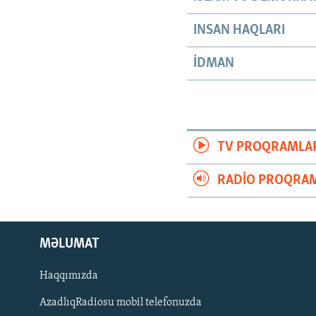
INSAN HAQLARI
İDMAN
TV PROQRAMLA
RADIO PROQRAM
MƏLUMAT
Haqqımızda
AzadlıqRadiosu mobil telefonuzda