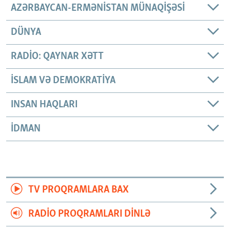
AZƏRBAYCAN-ERMƏNISTAN MÜNAQIŞƏSI
DÜNYA
RADIO: QAYNAR XƏTT
İSLAM VƏ DEMOKRATIYA
INSAN HAQLARI
İDMAN
TV PROQRAMLARA BAX
RADIO PROQRAMLARI DINLƏ