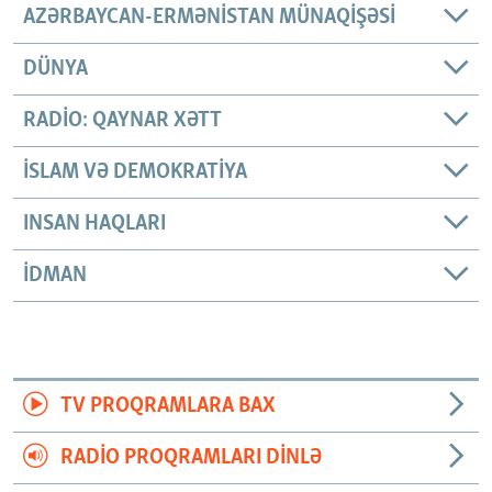
AZƏRBAYCAN-ERMƏNISTAN MÜNAQIŞƏSI
DÜNYA
RADIO: QAYNAR XƏTT
İSLAM VƏ DEMOKRATIYA
INSAN HAQLARI
İDMAN
TV PROQRAMLARA BAX
RADIO PROQRAMLARI DINLƏ