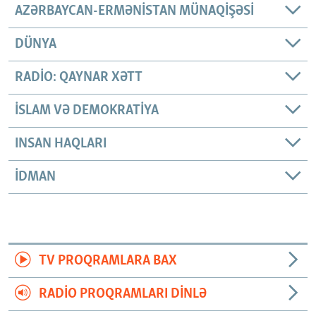
AZƏRBAYCAN-ERMƏNISTAN MÜNAQIŞƏSI
DÜNYA
RADIO: QAYNAR XƏTT
İSLAM VƏ DEMOKRATIYA
INSAN HAQLARI
İDMAN
TV PROQRAMLARA BAX
RADIO PROQRAMLARI DINLƏ