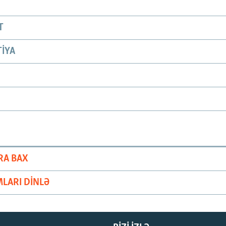
T
IYA
RA BAX
LARI DINLƏ