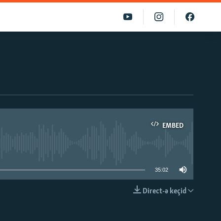
EMBED
able
35:02
Direct-ə keçid
EMBED