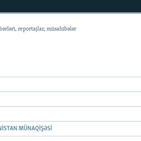
ərləri, reportajlar, müsahibələr
ISTAN MÜNAQIŞƏSI