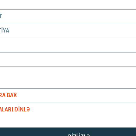
T
IYA
RA BAX
LARI DINLƏ