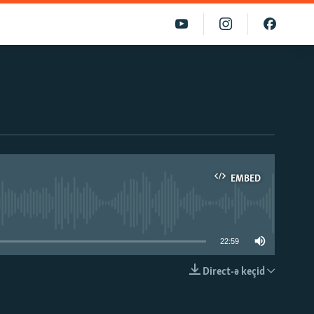
EMBED
able
22:59
Direct-ə keçid
EMBED