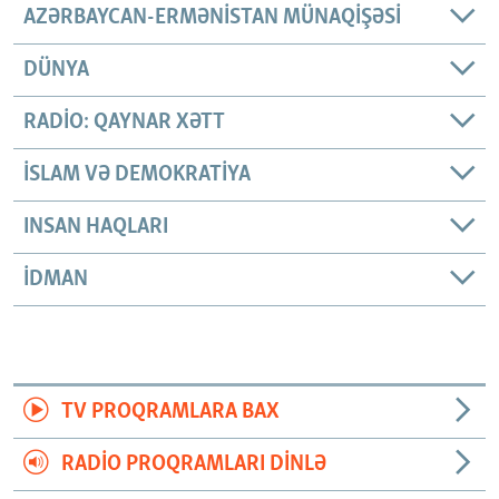
AZƏRBAYCAN-ERMƏNISTAN MÜNAQIŞƏSI
DÜNYA
RADIO: QAYNAR XƏTT
İSLAM VƏ DEMOKRATIYA
INSAN HAQLARI
İDMAN
TV PROQRAMLARA BAX
RADIO PROQRAMLARI DINLƏ