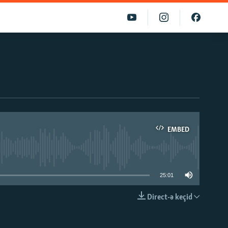
EMBED
able
25:01
Direct-ə keçid
EMBED