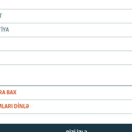
T
IYA
RA BAX
LARI DINLƏ