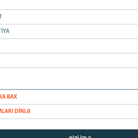
T
IYA
RA BAX
LARI DINLƏ