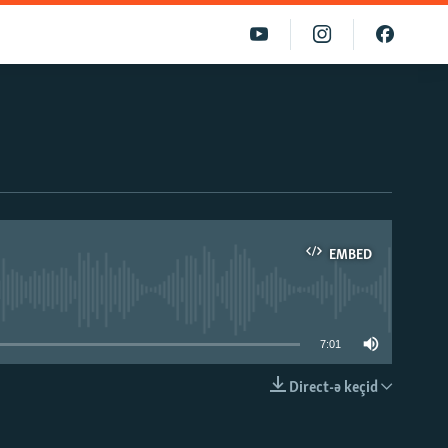
EMBED
able
7:01
Direct-ə keçid
EMBED