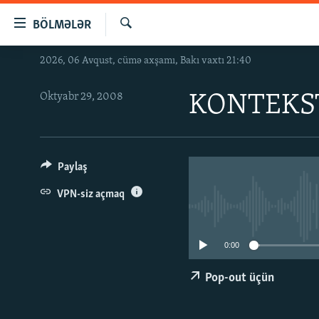
Keçid
BÖLMƏLƏR
linkləri
Axtar
Əsas
2026, 06 Avqust, cümə axşamı, Bakı vaxtı 21:40
GÜNDƏM
məzmuna
#İZAHLA
qayıt
Oktyabr 29, 2008
KONTEKST
Əsas
KORRUPSIOMETR
naviqasiyaya
#ƏSLINDƏ
qayıt
Axtarışa
FƏRQƏ BAX
Paylaş
keç
QANUNI DOĞRU
VPN-siz açmaq
ARAŞDIRMA
MULTIMEDIA
0:00
RADIO ARXIV
VIDEO
Pop-out üçün
HAQQIMIZDA
FOTOQALEREYA
OXU ZALI