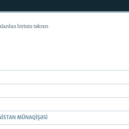
alardan birinin təkrarı
ISTAN MÜNAQIŞƏSI