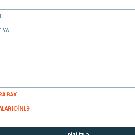
T
IYA
RA BAX
LARI DINLƏ