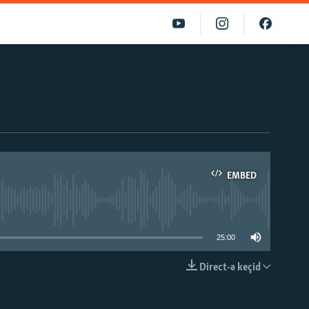
EMBED
able
25:00
Direct-ə keçid
EMBED