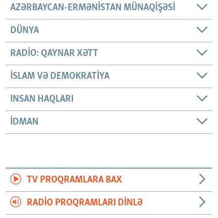
AZƏRBAYCAN-ERMƏNISTAN MÜNAQIŞƏSI
DÜNYA
RADIO: QAYNAR XƏTT
İSLAM VƏ DEMOKRATIYA
INSAN HAQLARI
İDMAN
TV PROQRAMLARA BAX
RADIO PROQRAMLARI DINLƏ