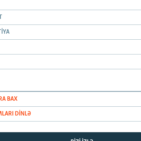
T
IYA
RA BAX
LARI DINLƏ