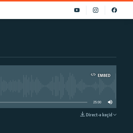
EMBED
able
25:00
Direct-ə keçid
EMBED