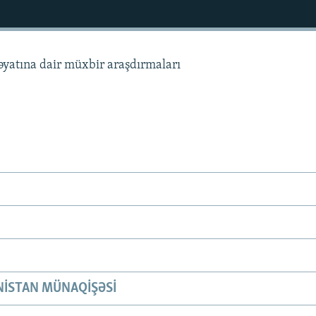
həyatına dair müxbir araşdırmaları
ISTAN MÜNAQIŞƏSI