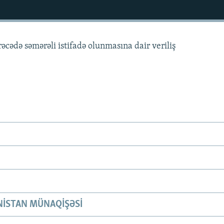
rəcədə səmərəli istifadə olunmasına dair veriliş
ISTAN MÜNAQIŞƏSI