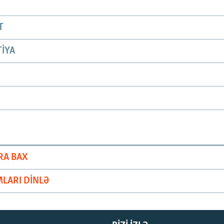
T
IYA
RA BAX
LARI DINLƏ