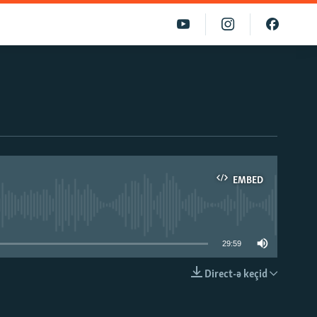
EMBED
able
29:59
Direct-ə keçid
EMBED