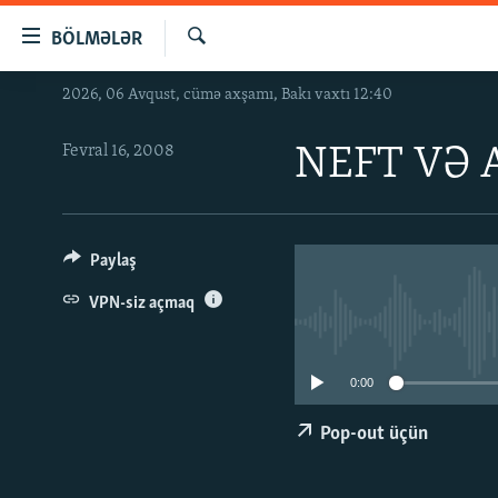
Keçid
BÖLMƏLƏR
linkləri
Axtar
Əsas
2026, 06 Avqust, cümə axşamı, Bakı vaxtı 12:40
GÜNDƏM
məzmuna
#İZAHLA
qayıt
Fevral 16, 2008
NEFT VƏ 
Əsas
KORRUPSIOMETR
naviqasiyaya
#ƏSLINDƏ
qayıt
Axtarışa
FƏRQƏ BAX
Paylaş
keç
QANUNI DOĞRU
VPN-siz açmaq
ARAŞDIRMA
MULTIMEDIA
0:00
RADIO ARXIV
VIDEO
Pop-out üçün
HAQQIMIZDA
FOTOQALEREYA
OXU ZALI