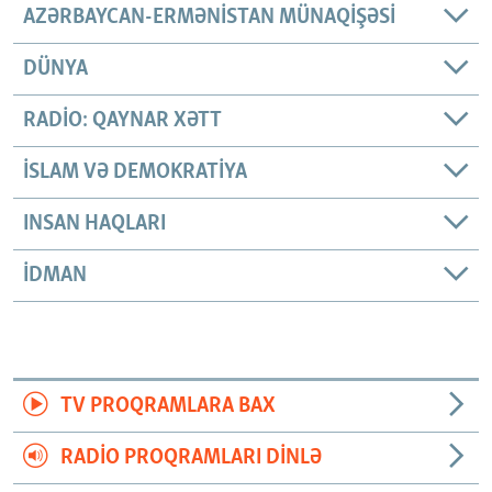
AZƏRBAYCAN-ERMƏNISTAN MÜNAQIŞƏSI
DÜNYA
RADIO: QAYNAR XƏTT
İSLAM VƏ DEMOKRATIYA
INSAN HAQLARI
İDMAN
TV PROQRAMLARA BAX
RADIO PROQRAMLARI DINLƏ