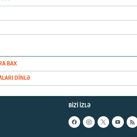
RA BAX
LARI DINLƏ
BIZI IZLƏ