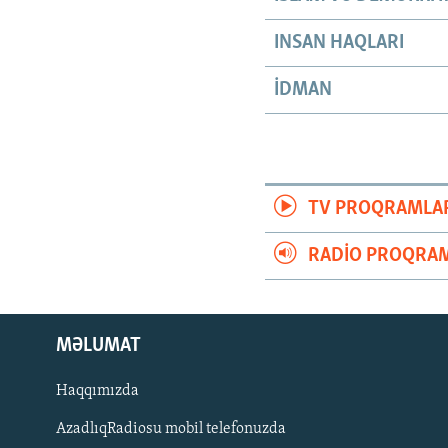
INSAN HAQLARI
İDMAN
TV PROQRAMLA
RADIO PROQRAM
MƏLUMAT
Haqqımızda
AzadlıqRadiosu mobil telefonuzda