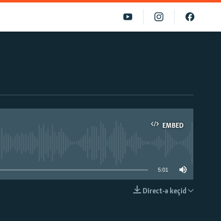
EMBED
able
5:01
Direct-ə keçid
EMBED