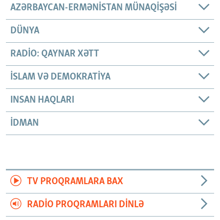
AZƏRBAYCAN-ERMƏNISTAN MÜNAQIŞƏSI
DÜNYA
RADIO: QAYNAR XƏTT
İSLAM VƏ DEMOKRATIYA
INSAN HAQLARI
İDMAN
TV PROQRAMLARA BAX
RADIO PROQRAMLARI DINLƏ