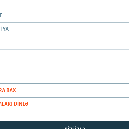
T
IYA
RA BAX
LARI DINLƏ