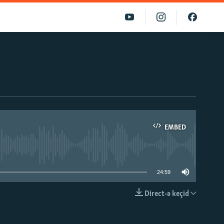
EMBED
able
24:59
Direct-ə keçid
EMBED