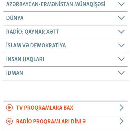
AZƏRBAYCAN-ERMƏNISTAN MÜNAQIŞƏSI
DÜNYA
RADIO: QAYNAR XƏTT
İSLAM VƏ DEMOKRATIYA
INSAN HAQLARI
İDMAN
TV PROQRAMLARA BAX
RADIO PROQRAMLARI DINLƏ