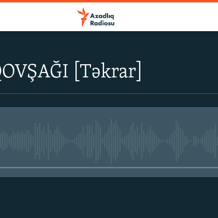
OVŞAĞI [Təkrar]
No media source currently avail