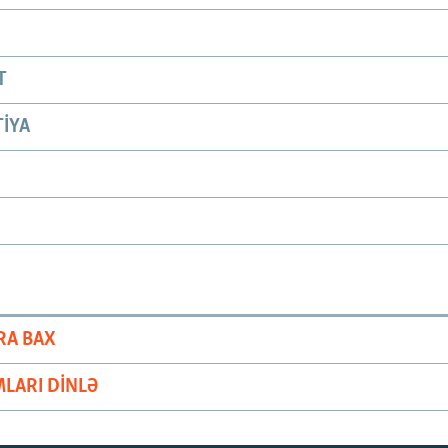
T
IYA
RA BAX
LARI DINLƏ