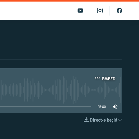
EMBED
able
25:00
Direct-ə keçid
EMBED