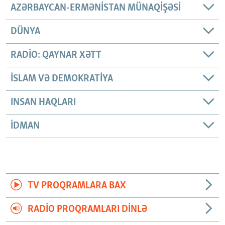
AZƏRBAYCAN-ERMƏNISTAN MÜNAQIŞƏSI
DÜNYA
RADIO: QAYNAR XƏTT
İSLAM VƏ DEMOKRATIYA
INSAN HAQLARI
İDMAN
TV PROQRAMLARA BAX
RADIO PROQRAMLARI DINLƏ