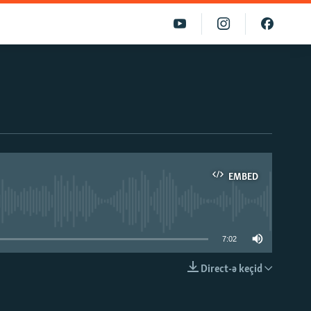
EMBED
able
7:02
Direct-ə keçid
EMBED