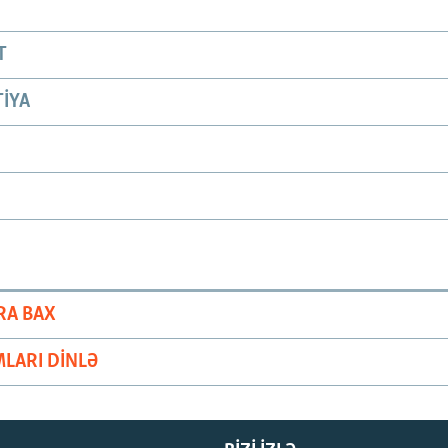
T
IYA
RA BAX
LARI DINLƏ