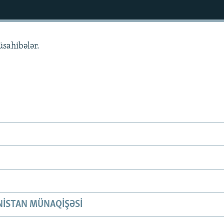
üsahibələr.
ISTAN MÜNAQIŞƏSI