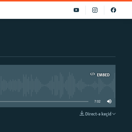
EMBED
able
7:02
Direct-ə keçid
EMBED