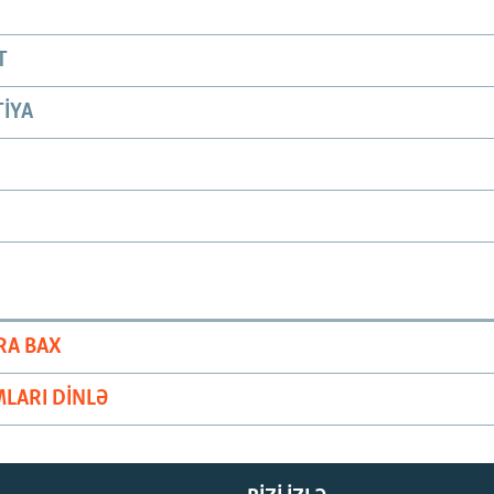
T
IYA
RA BAX
LARI DINLƏ