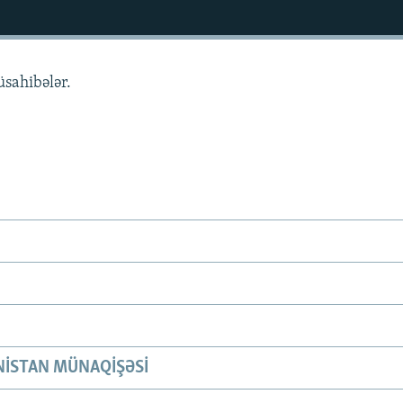
üsahibələr.
ISTAN MÜNAQIŞƏSI