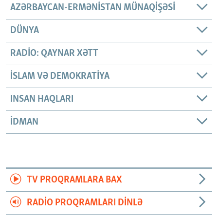
AZƏRBAYCAN-ERMƏNISTAN MÜNAQIŞƏSI
DÜNYA
RADIO: QAYNAR XƏTT
İSLAM VƏ DEMOKRATIYA
INSAN HAQLARI
İDMAN
TV PROQRAMLARA BAX
RADIO PROQRAMLARI DINLƏ