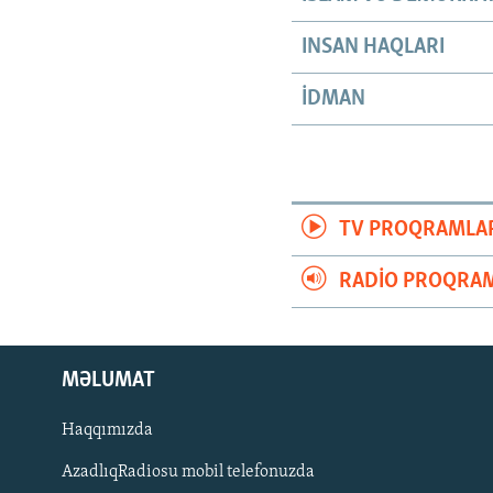
INSAN HAQLARI
İDMAN
TV PROQRAMLA
RADIO PROQRAM
MƏLUMAT
Haqqımızda
AzadlıqRadiosu mobil telefonuzda