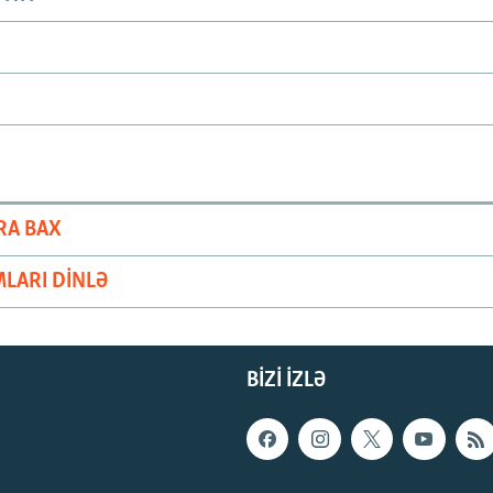
RA BAX
LARI DINLƏ
BIZI IZLƏ