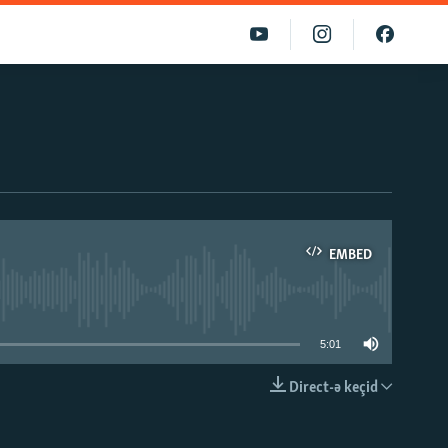
EMBED
able
5:01
Direct-ə keçid
EMBED