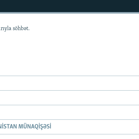
rıyla söhbət.
ISTAN MÜNAQIŞƏSI