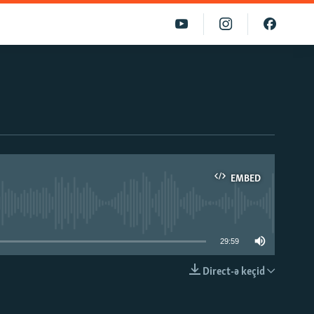
EMBED
able
29:59
Direct-ə keçid
EMBED