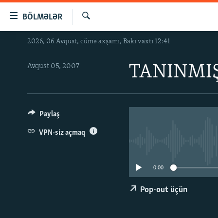
Keçid
BÖLMƏLƏR
linkləri
Axtar
Əsas
2026, 06 Avqust, cümə axşamı, Bakı vaxtı 12:41
GÜNDƏM
məzmuna
#İZAHLA
qayıt
Avqust 05, 2007
TANINMI
Əsas
KORRUPSIOMETR
naviqasiyaya
#ƏSLINDƏ
qayıt
Axtarışa
FƏRQƏ BAX
Paylaş
keç
QANUNI DOĞRU
VPN-siz açmaq
ARAŞDIRMA
MULTIMEDIA
0:00
RADIO ARXIV
VIDEO
Pop-out üçün
HAQQIMIZDA
FOTOQALEREYA
OXU ZALI