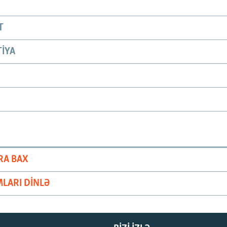
T
IYA
RA BAX
LARI DINLƏ