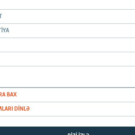
T
IYA
RA BAX
LARI DINLƏ