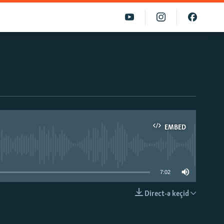
EMBED
able
7:02
Direct-ə keçid
EMBED