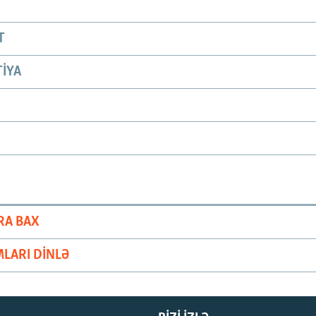
T
IYA
RA BAX
LARI DINLƏ