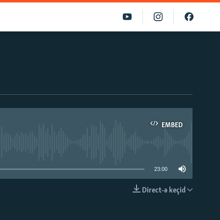
EMBED
able
23:00
Direct-ə keçid
EMBED