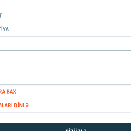
T
IYA
RA BAX
LARI DINLƏ