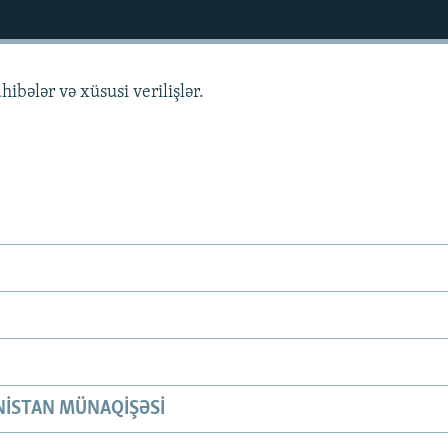
hibələr və xüsusi verilişlər.
ISTAN MÜNAQIŞƏSI