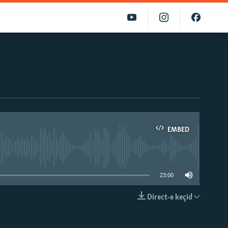
EMBED
able
23:00
Direct-ə keçid
EMBED