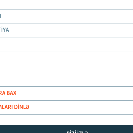
T
IYA
RA BAX
LARI DINLƏ