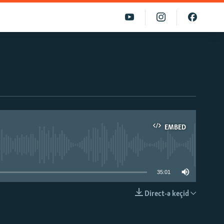
EMBED
able
35:01
Direct-ə keçid
EMBED