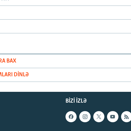
RA BAX
LARI DINLƏ
BIZI IZLƏ