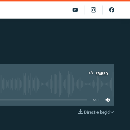
EMBED
able
5:01
Direct-ə keçid
EMBED