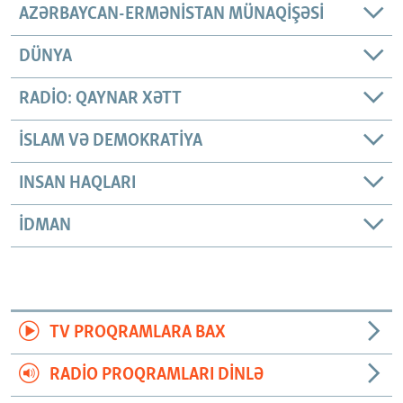
AZƏRBAYCAN-ERMƏNISTAN MÜNAQIŞƏSI
DÜNYA
RADIO: QAYNAR XƏTT
İSLAM VƏ DEMOKRATIYA
INSAN HAQLARI
İDMAN
TV PROQRAMLARA BAX
RADIO PROQRAMLARI DINLƏ