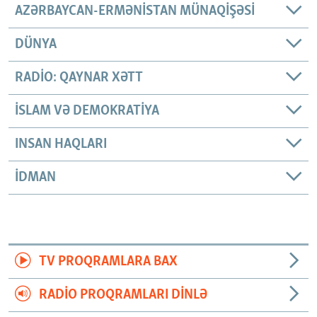
AZƏRBAYCAN-ERMƏNISTAN MÜNAQIŞƏSI
DÜNYA
RADIO: QAYNAR XƏTT
İSLAM VƏ DEMOKRATIYA
INSAN HAQLARI
İDMAN
TV PROQRAMLARA BAX
RADIO PROQRAMLARI DINLƏ