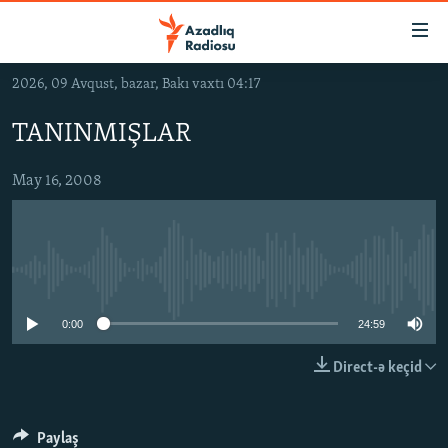
Keçid
linkləri
Əsas
2026, 09 Avqust, bazar, Bakı vaxtı 04:17
məzmuna
GÜNDƏM
qayıt
TANINMIŞLAR
#İZAHLA
Əsas
KORRUPSIOMETR
naviqasiyaya
May 16, 2008
qayıt
#ƏSLINDƏ
Axtarışa
FƏRQƏ BAX
keç
No media source currently available
QANUNI DOĞRU
ARAŞDIRMA
0:00
24:59
MULTIMEDIA
Direct-ə keçid
RADIO ARXIV
VIDEO
HAQQIMIZDA
FOTOQALEREYA
OXU ZALI
Paylaş