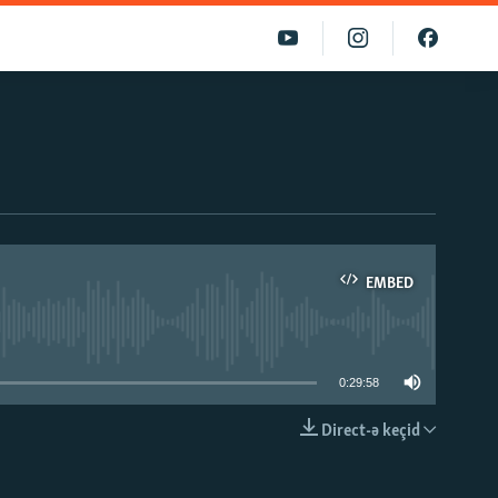
EMBED
able
0:29:58
Direct-ə keçid
EMBED