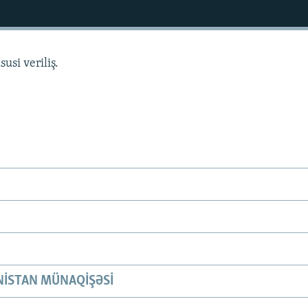
usi veriliş.
ISTAN MÜNAQIŞƏSI