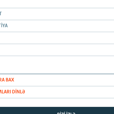
T
IYA
RA BAX
LARI DINLƏ