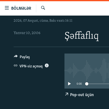
Keçid
BÖLMƏLƏR
linkləri
Axtar
Əsas
2026, 07 Avqust, cümə, Bakı vaxtı 16:11
GÜNDƏM
məzmuna
#İZAHLA
qayıt
Yanvar 10, 2006
Şəffaflıq
Əsas
KORRUPSIOMETR
naviqasiyaya
#ƏSLINDƏ
qayıt
Axtarışa
FƏRQƏ BAX
Paylaş
keç
QANUNI DOĞRU
VPN-siz açmaq
ARAŞDIRMA
MULTIMEDIA
0:00
RADIO ARXIV
VIDEO
Pop-out üçün
HAQQIMIZDA
FOTOQALEREYA
OXU ZALI