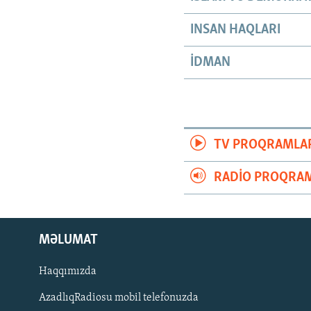
INSAN HAQLARI
İDMAN
TV PROQRAMLA
RADIO PROQRAM
MƏLUMAT
Haqqımızda
AzadlıqRadiosu mobil telefonuzda