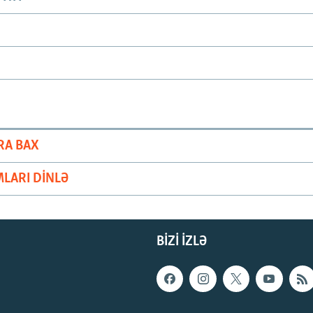
RA BAX
LARI DINLƏ
BIZI IZLƏ