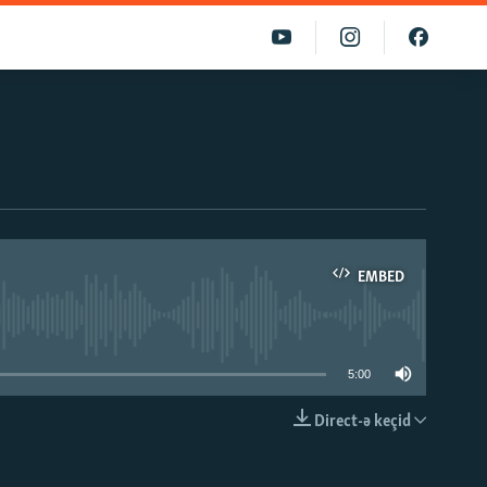
EMBED
able
5:00
Direct-ə keçid
EMBED