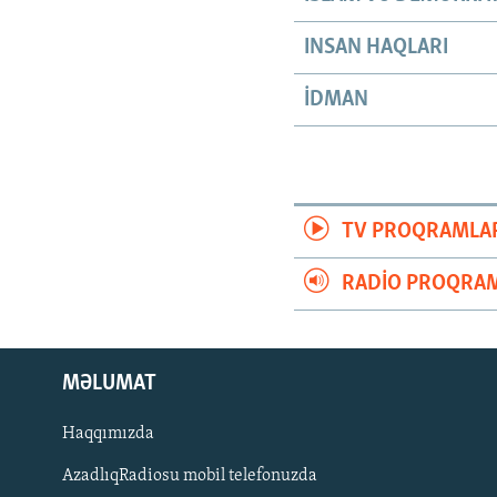
INSAN HAQLARI
İDMAN
TV PROQRAMLA
RADIO PROQRAM
MƏLUMAT
Haqqımızda
AzadlıqRadiosu mobil telefonuzda