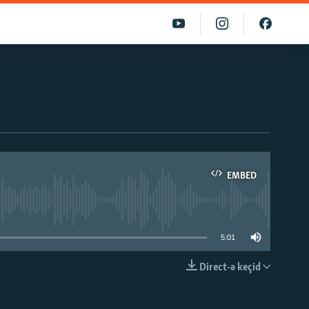
EMBED
able
5:01
Direct-ə keçid
EMBED