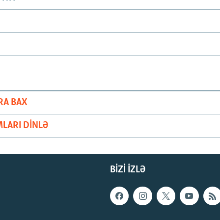
RA BAX
LARI DINLƏ
BIZI IZLƏ