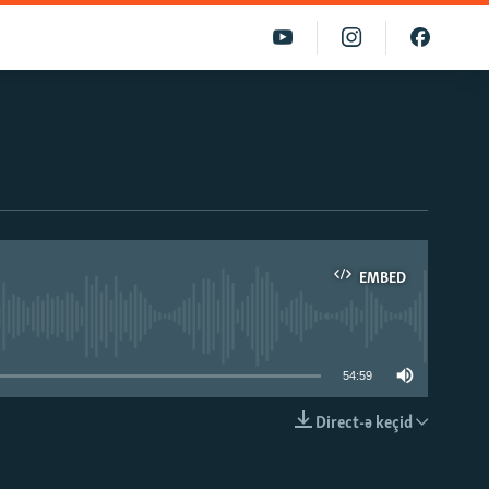
EMBED
able
54:59
Direct-ə keçid
EMBED