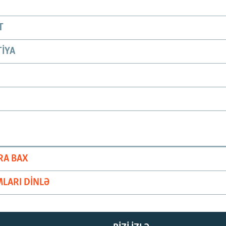
T
IYA
RA BAX
LARI DINLƏ