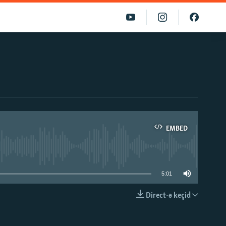
EMBED
able
5:01
Direct-ə keçid
EMBED