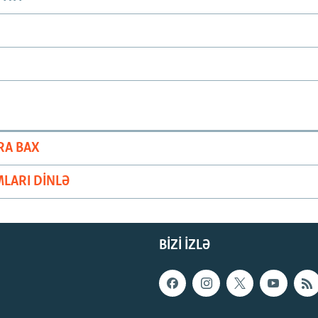
RA BAX
LARI DINLƏ
BIZI IZLƏ