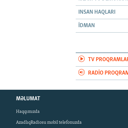
INSAN HAQLARI
İDMAN
TV PROQRAMLA
RADIO PROQRAM
MƏLUMAT
Haqqımızda
AzadlıqRadiosu mobil telefonuzda