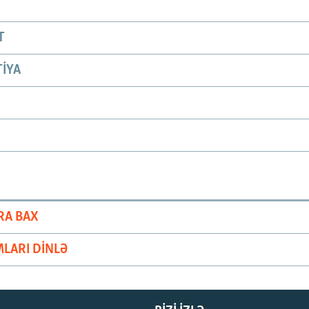
T
IYA
RA BAX
LARI DINLƏ