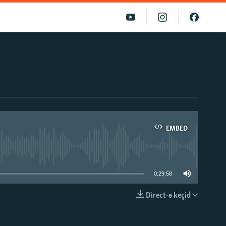
EMBED
able
0:29:58
Direct-ə keçid
EMBED