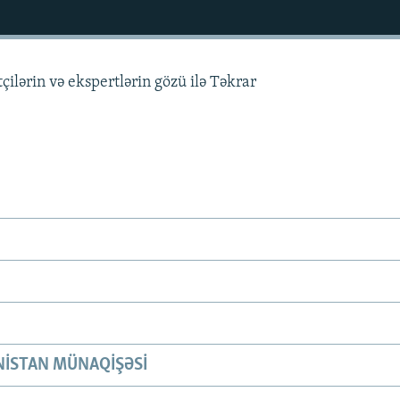
tçilərin və ekspertlərin gözü ilə Təkrar
ISTAN MÜNAQIŞƏSI