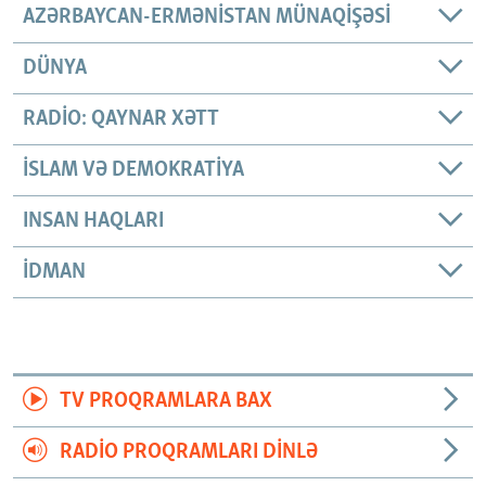
AZƏRBAYCAN-ERMƏNISTAN MÜNAQIŞƏSI
DÜNYA
RADIO: QAYNAR XƏTT
İSLAM VƏ DEMOKRATIYA
INSAN HAQLARI
İDMAN
TV PROQRAMLARA BAX
RADIO PROQRAMLARI DINLƏ