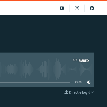
EMBED
able
25:00
Direct-ə keçid
EMBED