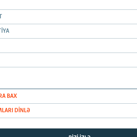
T
IYA
RA BAX
LARI DINLƏ