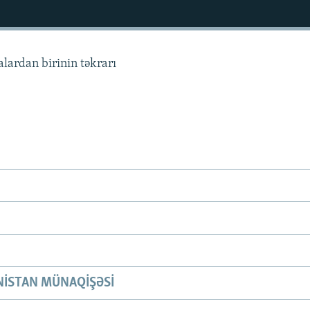
alardan birinin təkrarı
ISTAN MÜNAQIŞƏSI