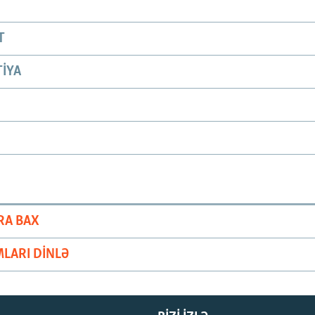
T
IYA
RA BAX
LARI DINLƏ