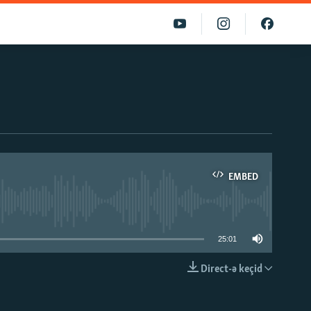
EMBED
able
25:01
Direct-ə keçid
EMBED