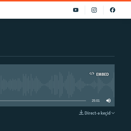
EMBED
able
25:01
Direct-ə keçid
EMBED