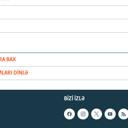
RA BAX
LARI DINLƏ
BIZI IZLƏ