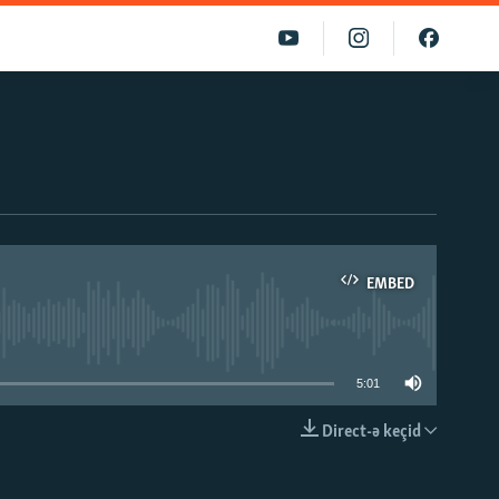
EMBED
able
5:01
Direct-ə keçid
EMBED