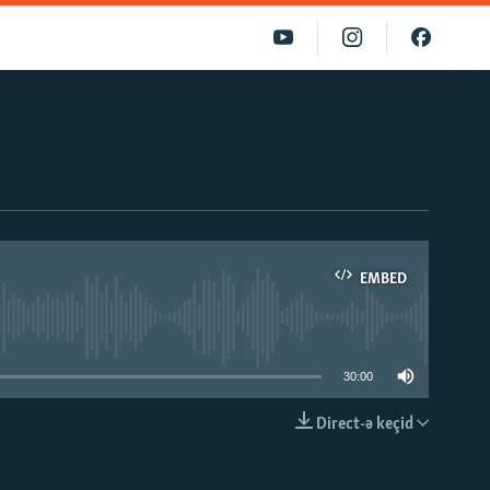
EMBED
able
30:00
Direct-ə keçid
EMBED