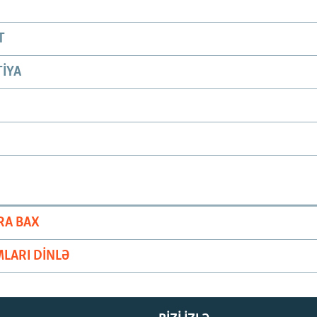
T
IYA
RA BAX
LARI DINLƏ