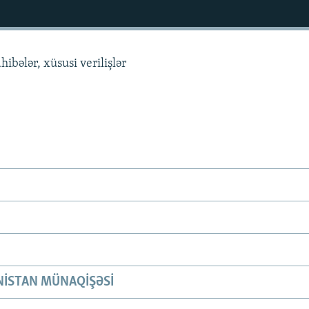
hibələr, xüsusi verilişlər
ISTAN MÜNAQIŞƏSI