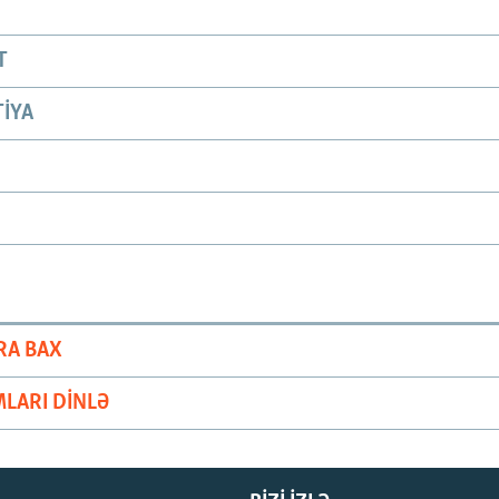
T
IYA
RA BAX
LARI DINLƏ