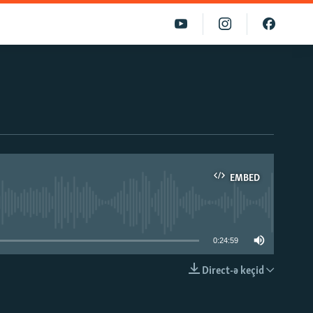
EMBED
able
0:24:59
Direct-ə keçid
EMBED