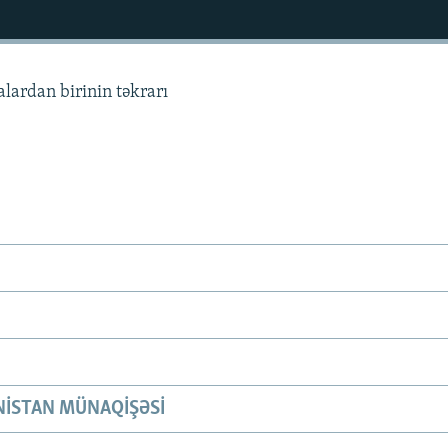
alardan birinin təkrarı
ISTAN MÜNAQIŞƏSI