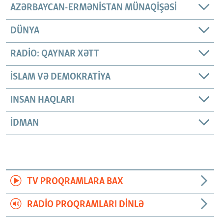
AZƏRBAYCAN-ERMƏNISTAN MÜNAQIŞƏSI
DÜNYA
RADIO: QAYNAR XƏTT
İSLAM VƏ DEMOKRATIYA
INSAN HAQLARI
İDMAN
TV PROQRAMLARA BAX
RADIO PROQRAMLARI DINLƏ