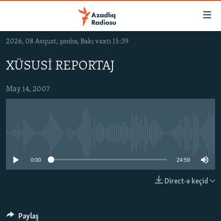
Keçid
linkləri
Əsas
2026, 08 Avqust, şənbə, Bakı vaxtı 15:39
məzmuna
GÜNDƏM
qayıt
XÜSUSİ REPORTAJ
#İZAHLA
Əsas
KORRUPSIOMETR
naviqasiyaya
May 14, 2007
qayıt
#ƏSLINDƏ
Axtarışa
FƏRQƏ BAX
keç
No media source currently available
QANUNI DOĞRU
ARAŞDIRMA
0:00
24:59
MULTIMEDIA
Direct-ə keçid
RADIO ARXIV
VIDEO
HAQQIMIZDA
FOTOQALEREYA
OXU ZALI
Paylaş