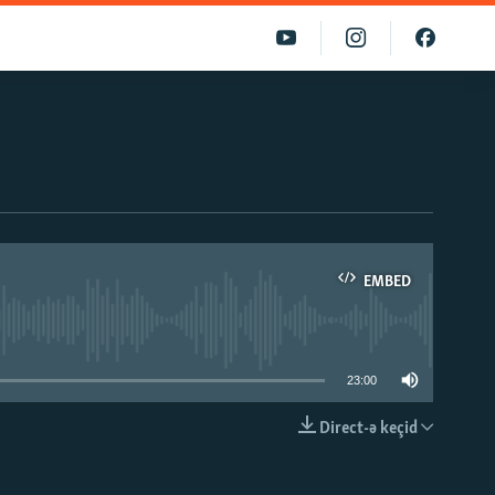
EMBED
able
23:00
Direct-ə keçid
EMBED