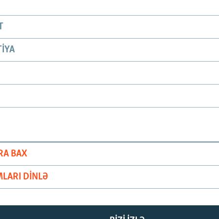
T
IYA
RA BAX
LARI DINLƏ